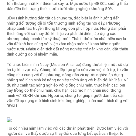
tổn thương nhất khi thiên tai xảy ra. Mực nước tại ĐBSCL xuống thấp
dẫn đến tình trạng thiếu nước tưới nông nghiệp khoảng 50%.
BĐKH ảnh hưởng đến tất cả chúng ta, đặc biệt là ảnh hưởng đến
những đối tượng dễ bị tổn thương sinh sống tại nơi đây. Phương
pháp canh tác truyền thông không còn phù hợp nữa. Nông dân phải
thích ứng với sự thay đổi khí hậu và phải thí điểm, áp dụng các
phương pháp canh tác kỹ thuật mới. Thách thức lớn nhất hiện nay là
vấn đề khô hạn cùng với việc xâm nhập mặn và khan hiếm nguồn
nước tưới. Nhiều diện tích đất nông nghiệp trở nên khô cằn, đất thiếu
dinh dưỡng do bị nhiễm mặn.
Tổ chức Liên minh Nauy (Mission Alliance) đang thực hiện một số dự
án tại khu vực này. Chúng tôi tiếp tục góp sức vào việc hỗ trợ, tư vấn
cũng như cùng với địa phương, nông dân và người nghèo áp dụng
những mô hình sinh kế nông nghiệp thích ứng với biến đổi khí hậu. Ví
dụ như canh tác nông nghiệp với giống chịu mặn, thực hiện các loại
cây trồng có thể chịu mặn, chịu hạn, các mô hình chăn nuôi thông
minh với BĐKH khí hậu. Ngoài ra, chúng tôi giúp người dân tiếp cận
vốn để áp dụng mô hình sinh kế nông nghiệp, chăn nuôi thích ứng với
BĐKH
Tôi có nhiều năm làm việc với các dự án phát triển. Được làm việc với
người dân và thấy được sự thay đổi qua từng kết quả can thiệp, tôi