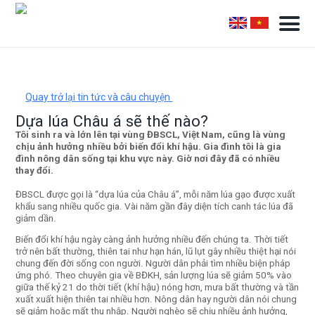
Quay trở lại tin tức và câu chuyện
Dựa lúa Châu á sẽ thế nào?
Tôi sinh ra và lớn lên tại vùng ĐBSCL, Việt Nam, cũng là vùng
chịu ảnh hưởng nhiều bởi biến đổi khí hậu. Gia đình tôi là gia
đình nông dân sống tại khu vực này. Giờ nơi đây đã có nhiều
thay đổi.
ĐBSCL được gọi là “dựa lúa của Châu á”, mỗi năm lúa gạo được xuất
khẩu sang nhiều quốc gia. Vài năm gần đây diện tích canh tác lúa đã
giảm dần.
Biến đổi khí hậu ngày càng ảnh hưởng nhiều đến chúng ta. Thời tiết
trở nên bất thường, thiên tai như hạn hán, lũ lụt gây nhiều thiệt hại nói
chung đến đời sống con người. Người dân phải tìm nhiều biện pháp
ứng phó. Theo chuyên gia về BĐKH, sản lượng lúa sẽ giảm 50% vào
giữa thế kỷ 21 do thời tiết (khí hậu) nóng hơn, mưa bất thường và tần
xuất xuất hiện thiên tai nhiều hơn. Nông dân hay người dân nói chung
sẽ giảm hoặc mất thu nhập. Người nghèo sẽ chịu nhiều ảnh hưởng,