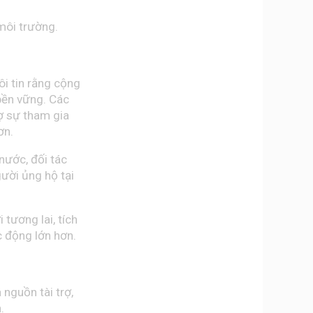
 môi trường.
ôi tin rằng cộng
bền vững. Các
rợ sự tham gia
ơn.
 nước, đối tác
gười ủng hộ tại
 tương lai, tích
c động lớn hơn.
nguồn tài trợ,
.