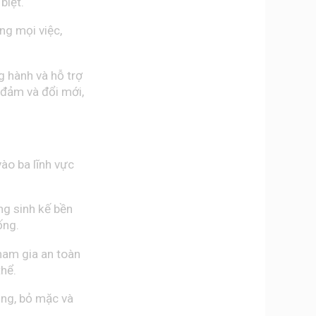
biệt.
ong mọi việc,
g hành và hỗ trợ
 đảm và đổi mới,
ào ba lĩnh vực
ng sinh kế bền
ống.
ham gia an toàn
thể.
ụng, bỏ mặc và