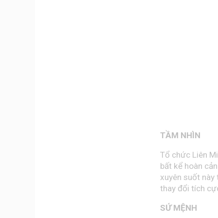
TẦM NHÌN
Tổ chức Liên Mi
bất kể hoàn cản
xuyên suốt này 
thay đổi tích cự
SỨ MỆNH