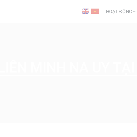
HOẠT ĐỘNG
HOẠT ĐỘNG T
BIẾN ĐỔI KHÍ
HÒA NHẬP CH
TÀI CHÍNH VI
PHÁT TRIỂN 
TÀI LIỆU
LIÊN MINH NA UY TẠI
BIẾN ĐỔI KHÍ
HÒA NHẬP CỦ