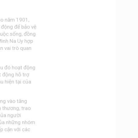
vào năm 1901,
h động để bảo vệ
cuộc sống, đồng
 Minh Na Uy hợp
n vai trò quan
au đó hoạt động
t động hỗ trợ
 hiện tại của
rung vào
tăng
n thương,
trao
của người
u của những nhóm
ếp cận với các