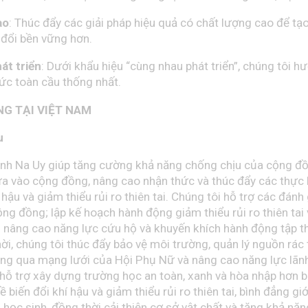
ao
: Thúc đẩy các giải pháp hiệu quả có chất lượng cao để tạo
 đổi bền vững hơn.
át triển
: Dưới khẩu hiệu “cùng nhau phát triển”, chúng tôi h
ức toàn cầu thống nhất.
G TẠI VIỆT NAM
u
inh Na Uy giúp tăng cường khả năng chống chịu của cộng đ
dựa vào cộng đồng, nâng cao nhận thức và thúc đẩy các thực 
 hậu và giảm thiểu rủi ro thiên tai. Chúng tôi hỗ trợ các đánh 
ng đồng; lập kế hoạch hành động giảm thiểu rủi ro thiên tai
u; nâng cao năng lực cứu hộ và khuyến khích hành động tập t
ời, chúng tôi thúc đẩy bảo vệ môi trường, quản lý nguồn rác 
ng qua mạng lưới của Hội Phụ Nữ và nâng cao năng lực lãn
hỗ trợ xây dựng trường học an toàn, xanh và hòa nhập hơn 
 biến đổi khí hậu và giảm thiểu rủi ro thiên tai, bình đẳng gi
 học sinh, đồng thời cải thiện cơ sở vật chất và tăng khả năn