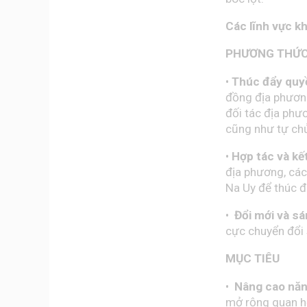
Các lĩnh vực k
PHƯƠNG THỨC
•
Thúc đẩy quyề
đồng địa phương
đối tác địa phươ
cũng như tự chủ
•
Hợp tác và kết
địa phương, các
Na Uy để thúc đ
•
Đổi mới và sá
cực chuyển đổi s
MỤC TIÊU
•
Nâng cao năn
mở rộng quan hệ