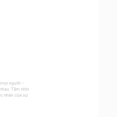
 mọi người –
 nhau. Tầm nhìn
ác nhân của sự