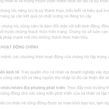
ng nhân ái và mong muốn chân thành nhất để tạo ra sự khác 
 chúng tôi, năng lực là sự thành thạo, hiểu biết và hiệu quả tr
ng lại các kết quả có chất lượng và đáng tin cậy.
i chúng tôi, dũng cảm là dám đối diện với bất bình đẳng, đồn
ế trước những thách thức hiện trạng. Chúng tôi sẽ luôn can
ải pháp mạnh mẽ cho những thách thức hiện hữu.
 HOẠT ĐỘNG CHÍNH
mệnh, các chương trình hoạt động của chúng tôi tập trung v
iển kinh tế
: Trao quyền cho cá nhân và doanh nghiệp xây dự
 công việc tốt và tăng nguồn thu nhập từ đó cải thiện đời s
ổ chức/nhóm địa phương phát triển
: Thúc đẩy
môi trường t
a cộng đồng
cho các sáng kiến phát triển của cá nhân và tập 
bảo cá nhân và cộng đồng được an toàn khỏi bạo lực, lạm d