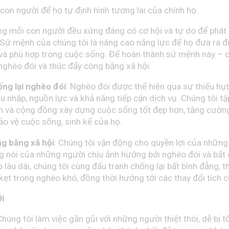
con người để họ tự định hình tương lai của chính họ.
ằng mỗi con người đều xứng đáng có cơ hội và tự do để phát 
Sứ mệnh của chúng tôi là nâng cao năng lực để họ đưa ra 
và phù hợp trong cuộc sống. Để hoàn thành sứ mệnh này – c
 nghèo đói và thúc đẩy công bằng xã hội.
ng lại nghèo đói
: Nghèo đói được thể hiện qua sự thiếu hụ
u nhập, nguồn lực và khả năng tiếp cận dịch vụ. Chúng tôi tậ
ân và cộng đồng xây dựng cuộc sống tốt đẹp hơn, tăng cườn
ảo vệ cuộc sống, sinh kế của họ.
g bằng xã hội
: Chúng tôi vận động cho quyền lợi của nhữn
ng nói của những người chịu ảnh hưởng bởi nghèo đói và bất
p lâu dài, chúng tôi cùng đấu tranh chống lại bất bình đẳng, 
ẹt trong nghèo khó, đồng thời hướng tới các thay đổi tích c
ÕI
Chúng tôi làm việc gần gũi với những người thiệt thòi, dễ bị