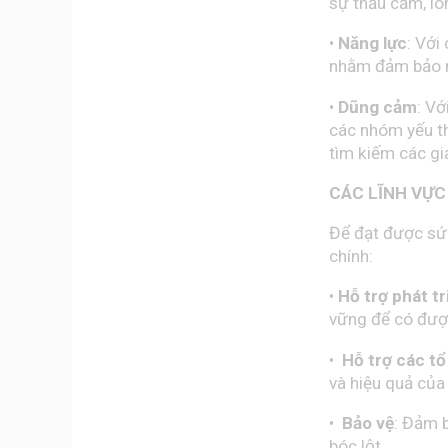
sự thấu cảm, lò
•
Năng lực
: Với
nhằm đảm bảo ma
•
Dũng cảm
: Vớ
các nhóm yếu th
tìm kiếm các gi
CÁC LĨNH VỰC
Để đạt được sứ 
chính:
•
Hỗ trợ phát tr
vững để có được
•
Hỗ trợ các t
và hiệu quả củ
•
Bảo vệ
: Đảm 
bóc lột.