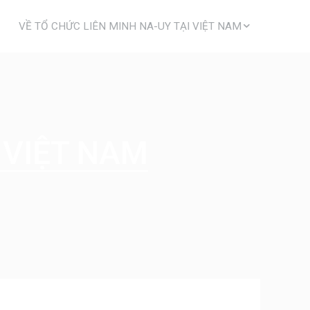
VỀ TỔ CHỨC LIÊN MINH NA-UY TẠI VIỆT NAM
ẠI VIỆT NAM
THAM GIA CÙNG CHÚNG TÔI
 HẬU
NHÂN VIÊN NMAV
O NGƯỜI KHUYẾT TẬT
LÀM VIỆC CÙNG CHÚNG TÔI
 MÔ VÀ TẠO VIỆC LÀM
TIN TỨC VÀ CÂU CHUYỆN
CỘNG ĐỒNG
VỀ TỔ CHỨC LIÊN MINH NA-UY
LIÊN HỆ
 VIỆT NAM
 HẬU VÀ PHÁT TRIỂN CỘNG ĐỒNG
A NGƯỜI KHUYẾT TẬT