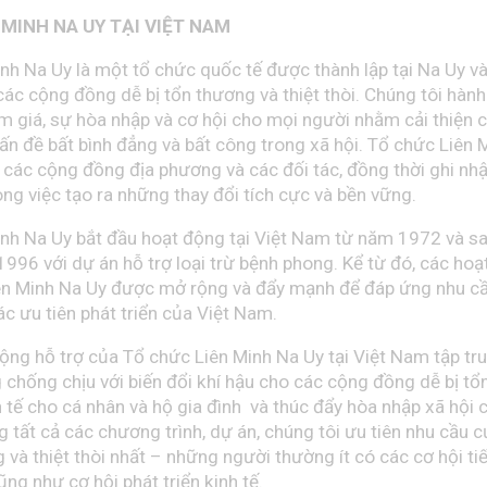
 MINH NA UY TẠI VIỆT NAM
nh Na Uy là một tổ chức quốc tế được thành lập tại Na Uy 
các cộng đồng dễ bị tổn thương và thiệt thòi. Chúng tôi hàn
m giá, sự hòa nhập và cơ hội cho mọi người nhằm cải thiện 
 vấn đề bất bình đẳng và bất công trong xã hội. Tổ chức Liên
i các cộng đồng địa phương và các đối tác, đồng thời ghi nhậ
ong việc tạo ra những thay đổi tích cực và bền vững.
nh Na Uy bắt đầu hoạt động tại Việt Nam từ năm 1972 và s
 1996 với
dự án hỗ trợ loại trừ bệnh phong
. Kể từ đó, các hoạ
ên Minh Na Uy được mở rộng và đẩy mạnh để đáp ứng nhu cầu
c ưu tiên phát triển của Việt Nam.
động hỗ trợ của Tổ chức Liên Minh Na Uy tại Việt Nam tập t
chống chịu với biến đổi khí hậu cho các cộng đồng dễ bị tổ
 tế cho cá nhân và hộ gia đình và thúc đẩy hòa nhập xã hội 
ng tất cả các chương trình, dự án, chúng tôi ưu tiên nhu cầ
 và thiệt thòi nhất – những người thường ít có các cơ hội ti
ũng như cơ hội phát triển kinh tế.