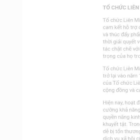
TỔ CHỨC LIÊN
Tổ chức Liên Mi
cam kết hỗ trợ 
và thúc đẩy phẩ
thời giải quyết
tác chặt chẽ vớ
trọng của họ tr
Tổ chức Liên Mi
trở lại vào năm
của Tổ chức Li
cộng đồng và cá
Hiện nay, hoạt 
cường khả năng 
quyền năng kinh
khuyết tật
. Tro
dễ bị tổn thương
dịch vụ xã hội c