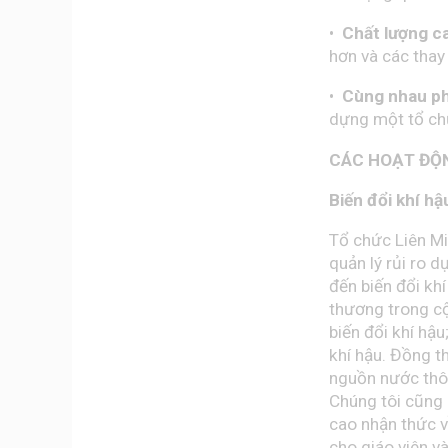
•
Chất lượng c
hơn và các thay
•
Cùng nhau ph
dựng một tổ ch
CÁC HOẠT ĐỘN
Biến đổi khí hậ
Tổ chức Liên M
quản lý rủi ro 
đến biến đổi khí
thương trong cộ
biến đổi khí hậ
khí hậu. Đồng th
nguồn nước thô
Chúng tôi cũng 
cao nhận thức về
cho giáo viên và