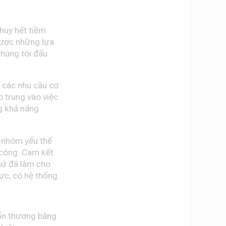
huy hết tiềm
được những lựa
húng tôi đấu
t các nhu cầu cơ
p trung vào việc
g khả năng
g nhóm yếu thế
 công. Cam kết
thứ đã làm cho
ực, có hệ thống.
 tổn thương bằng