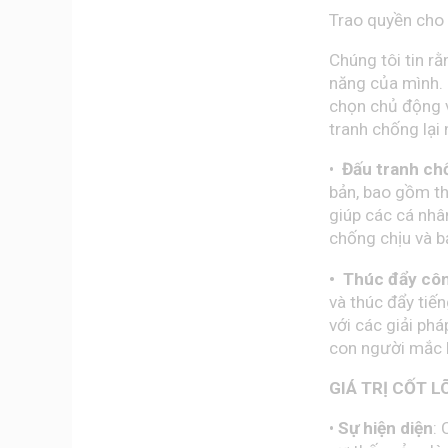
Trao quyền cho 
Chúng tôi tin r
năng của mình. 
chọn chủ động 
tranh chống lại
•
Đấu tranh chố
bản, bao gồm th
giúp các cá nh
chống chịu và b
• Thúc đẩy côn
và thúc đẩy tiế
với các giải phá
con người mắc k
GIÁ TRỊ CỐT L
•
Sự hiện diện
: 