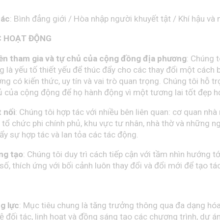
hác
: Bình đẳng giới / Hòa nhập người khuyết tật / Khí hậu và
 HOẠT ĐỘNG
n tham gia và tự chủ của cộng đồng địa phương
: Chúng t
 là yếu tố thiết yếu để thúc đẩy cho các thay đổi một cách 
ng có kiến thức, uy tín và vai trò quan trọng. Chúng tôi hỗ t
 của cộng động để họ hành động vì một tương lai tốt đẹp h
 nối
: Chúng tôi hợp tác với nhiều bên liên quan: cơ quan nhà
 tổ chức phi chính phủ, khu vực tư nhân, nhà thờ và những n
ẩy sự hợp tác và lan tỏa các tác động.
ng tạo
: Chúng tôi duy trì cách tiếp cận với tầm nhìn hướng tới
ố, thích ứng với bối cảnh luôn thay đổi và đổi mới để tạo tá
g lực
: Mục tiêu chung là tăng trưởng thông qua đa dạng hóa 
 đối tác, linh hoạt và đồng sáng tạo các chương trình, dự án