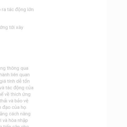
 ra tác động lớn
ướng tới xây
ồng thông qua
hành liên quan
giá tính dễ tổn
 và tác động của
hể về thích ứng
thải và bảo vệ
h đạo của họ.
bằng cách nâng
ới và hòa nhập
g tiếp cận cho